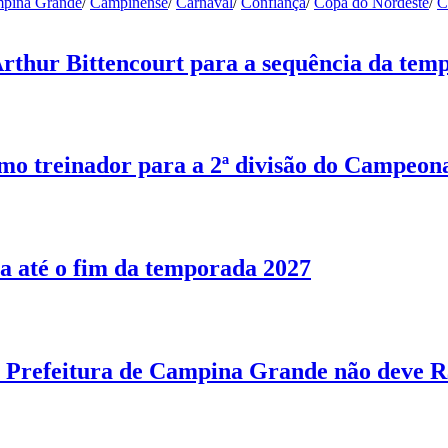
pina Grande
/
Campinense
/
Carnaval
/
Confiança
/
Copa do Nordeste
/
C
Arthur Bittencourt para a sequência da tem
o treinador para a 2ª divisão do Campeon
a até o fim da temporada 2027
Prefeitura de Campina Grande não deve R$