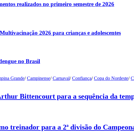
entos realizados no primeiro semestre de 2026
ltivacinação 2026 para crianças e adolescentes
dengue no Brasil
pina Grande
/
Campinense
/
Carnaval
/
Confiança
/
Copa do Nordeste
/
C
Arthur Bittencourt para a sequência da tem
o treinador para a 2ª divisão do Campeon