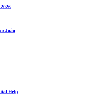
 2026
São João
ital Help