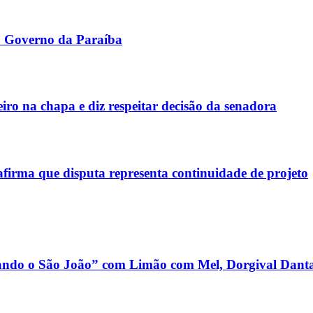
o Governo da Paraíba
iro na chapa e diz respeitar decisão da senadora
afirma que disputa representa continuidade de projeto
dando o São João” com Limão com Mel, Dorgival Danta