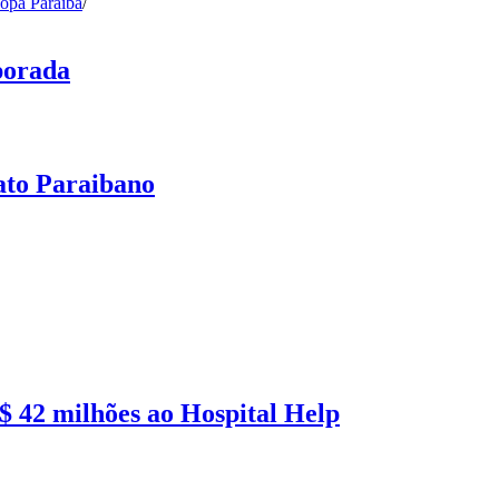
opa Paraíba
/
porada
ato Paraibano
 42 milhões ao Hospital Help