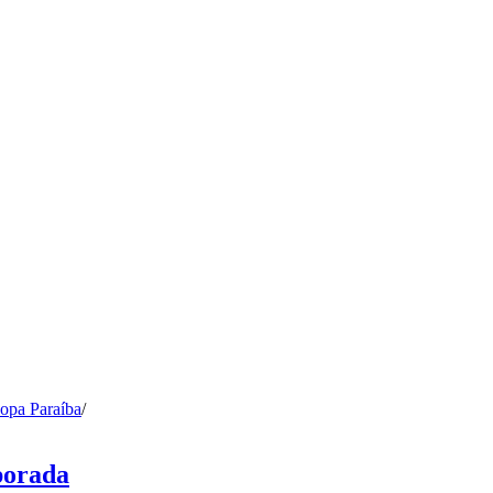
opa Paraíba
/
porada