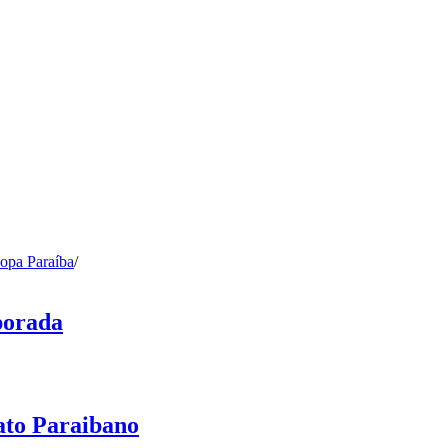
opa Paraíba
/
porada
ato Paraibano