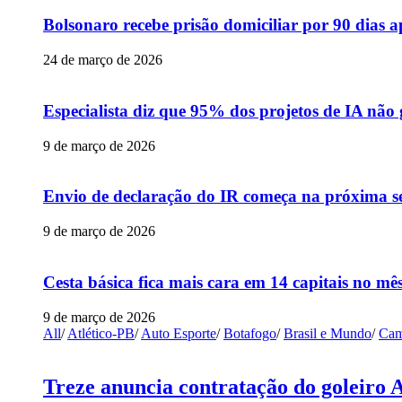
Bolsonaro recebe prisão domiciliar por 90 dias 
24 de março de 2026
Especialista diz que 95% dos projetos de IA não
9 de março de 2026
Envio de declaração do IR começa na próxima s
9 de março de 2026
Cesta básica fica mais cara em 14 capitais no mês
9 de março de 2026
All
/
Atlético-PB
/
Auto Esporte
/
Botafogo
/
Brasil e Mundo
/
Cam
Treze anuncia contratação do goleiro 