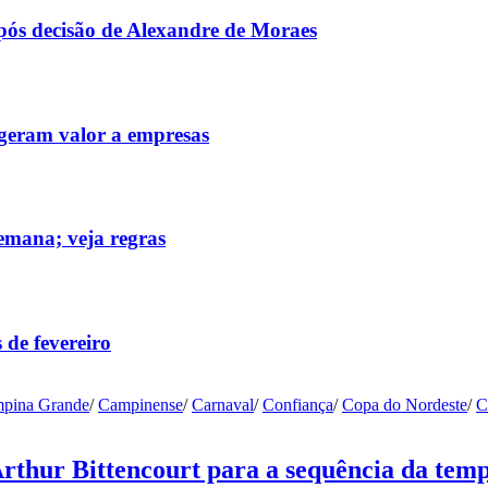
após decisão de Alexandre de Moraes
 geram valor a empresas
emana; veja regras
 de fevereiro
pina Grande
/
Campinense
/
Carnaval
/
Confiança
/
Copa do Nordeste
/
C
Arthur Bittencourt para a sequência da tem